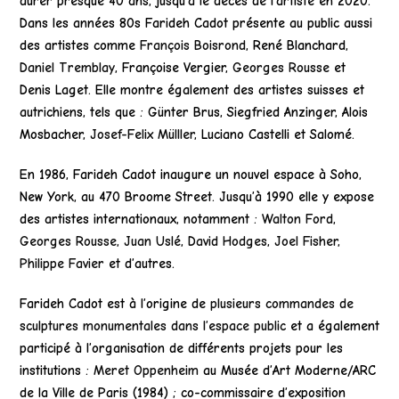
durer presque 40 ans, jusqu’à le décès de l’artiste en 2020.
Dans les années 80s Farideh Cadot présente au public aussi
des artistes comme
François Boisrond
, René Blanchard,
Daniel Tremblay
, Françoise Vergier,
Georges Rousse
et
Denis Laget. Elle montre également des artistes suisses et
autrichiens, tels que : Günter Brus, Siegfried Anzinger, Alois
Mosbacher,
Josef-Felix Mülller
, Luciano Castelli et Salomé.
En 1986, Farideh Cadot inaugure un nouvel espace à Soho,
New York, au 470 Broome Street. Jusqu’à 1990 elle y expose
des artistes internationaux, notamment :
Walton Ford
,
Georges Rousse
,
Juan Uslé
,
David Hodges
,
Joel Fisher
,
Philippe Favier
et d’autres.
Farideh Cadot est à l’origine de
plusieurs commandes de
sculptures monumentales dans l’espace public
et a également
participé à l’organisation de différents projets pour les
institutions :
Meret Oppenheim
au Musée d’Art Moderne/ARC
de la Ville de Paris (1984) ; co-commissaire d’exposition