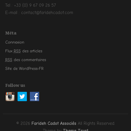
Tel : +33 (0) 9 67 09 26 57
E-mail : contact@faridehcadot.com
Méta
Connexion
Flux
RSS
des articles
RSS
des commentaires
Site de WordPress-FR
Follow us
© 2026
Farideh Cadot Associés
All Rights Reserved.
Theme by
Theme Trust