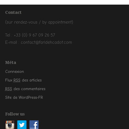
Contact
(sur rendez-vous / by appointment)
Tel : +33 (0) 9 67 09 26 57
E-mail : contact@faridehcadot.com
Méta
Connexion
Flux
RSS
des articles
RSS
des commentaires
Site de WordPress-FR
Follow us