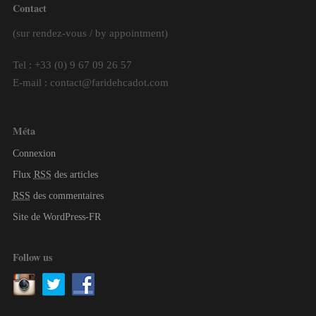
Contact
(sur rendez-vous / by appointment)
Tel : +33 (0) 9 67 09 26 57
E-mail : contact@faridehcadot.com
Méta
Connexion
Flux
RSS
des articles
RSS
des commentaires
Site de WordPress-FR
Follow us