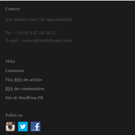
Contact
(sur rendez-vous / by appointment)
Tel : +33 (0) 9 67 09 26 57
E-mail : contact@faridehcadot.com
Méta
Connexion
Flux
RSS
des articles
RSS
des commentaires
Site de WordPress-FR
Follow us