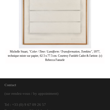
"Color / Time / Landform / Transformation, Tomkins"
Michelle Stuart,
"Color / Time / Landform / Transformation, Tomkins"
, 1977,
technique mixte sur papier, 62.5 x 77.5 cm. Courtesy Farideh Cadot & l'artiste. (c)
Rebecca Fanuele
Contact
(sur rendez-vous / by appointment)
Tel : +33 (0) 9 67 09 26 57